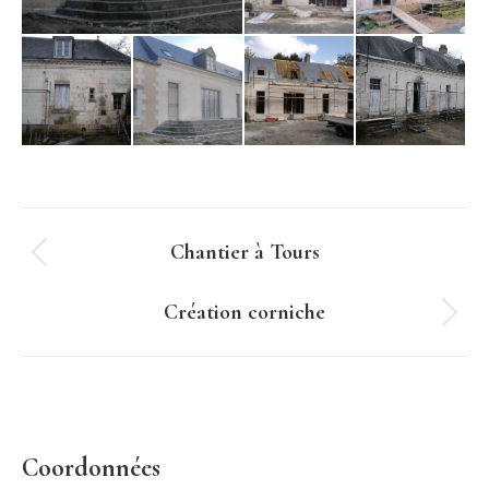
Navigation
Chantier à Tours
Onglet
de
précédent
Création corniche
commentaire
Projets
similaires
Coordonnées