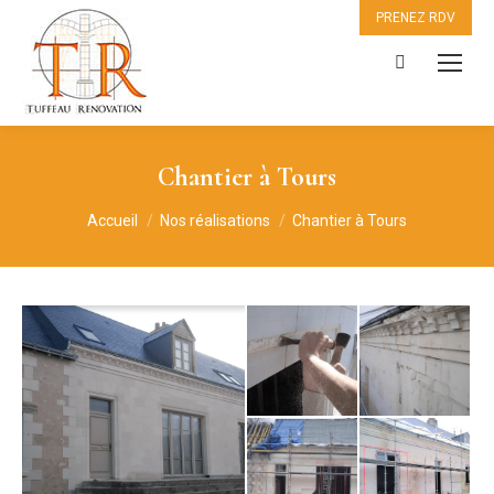
PRENEZ RDV
Recherche
:
Chantier à Tours
Vous êtes ici :
Accueil
Nos réalisations
Chantier à Tours