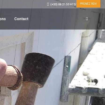
PRENEZ RDV
(+33) 06 21 50 67 51
La
page
ions
Contact
Facebook
Recherche
s'ouvre
:
dans
une
nouvelle
fenêtre