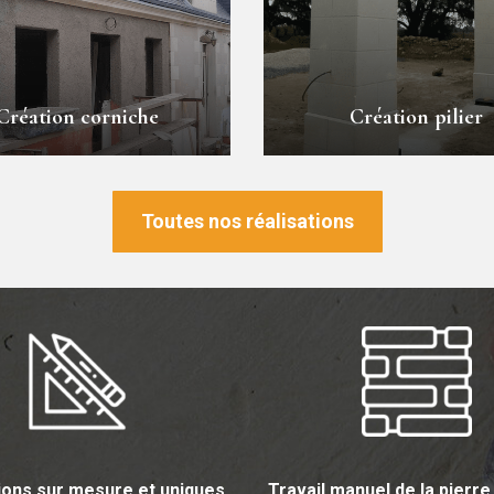
Création corniche
Création pilier
Toutes nos réalisations
tions
sur mesure
et uniques
Travail manuel
de la pierre