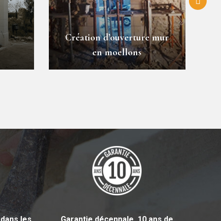
Création d’ouverture mur
en moellons
 dans les
Garantie
décennale,
10 ans de