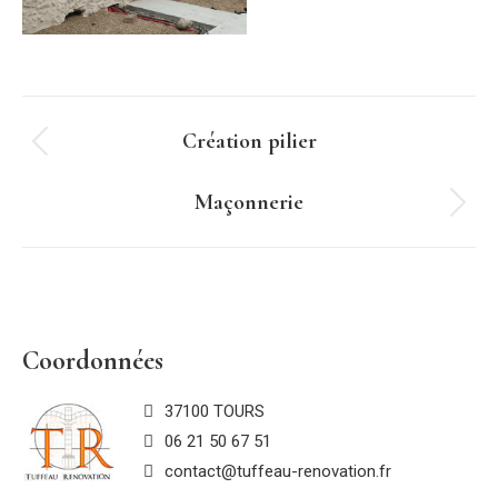
Navigation
Création pilier
Onglet
de
précédent
Maçonnerie
commentaire
Projets
similaires
Coordonnées
37100 TOURS
06 21 50 67 51
contact@tuffeau-renovation.fr