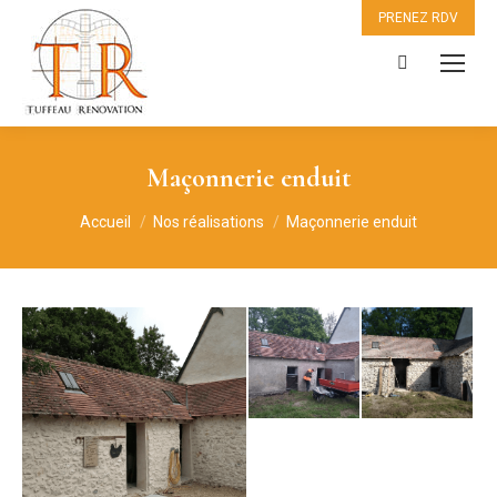
PRENEZ RDV
Recherche
:
Maçonnerie enduit
Vous êtes ici :
Accueil
Nos réalisations
Maçonnerie enduit