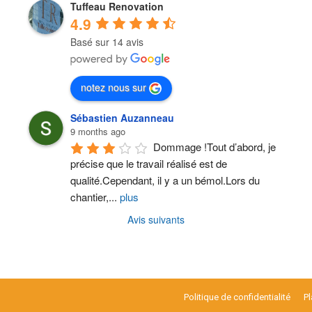
Tuffeau Renovation
4.9
Basé sur 14 avis
notez nous sur
Sébastien Auzanneau
9 months ago
Dommage !Tout d’abord, je 
précise que le travail réalisé est de 
qualité.Cependant, il y a un bémol.Lors du 
chantier,
...
plus
Avis suivants
Politique de confidentialité
Pl