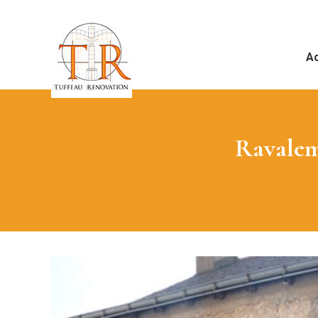
Ac
Ravalem